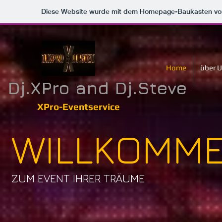
Diese Website wurde mit dem Homepage-Baukasten v
Home
über 
Dj.XPro and Dj.Steve
XPro-Eventservice
WILLKOMM
ZUM EVENT IHRER TRÄUME