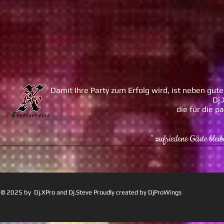
Damit Ihre Party zum Erfolg wird, ist neben gute
Dj.
die für die 
" zufriedene Gäste blei
Administratoranmeldung
© 2025 by Dj.XPro and Dj.Steve Proudly created by DjProWings